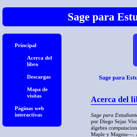
Sage para Est
Principal
Acerca del
libro
Descargas
Sage para Est
Mapa de
visitas
Acerca del l
Páginas web
interactivas
Sage para Estudiant
por Diego Sejas Visc
álgebra computacio
Maple y Magma---. A